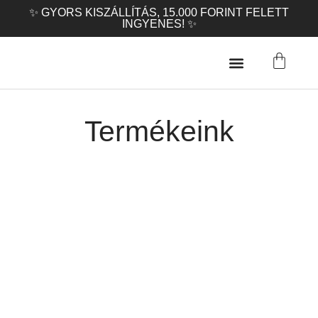
✨ GYORS KISZÁLLÍTÁS, 15.000 FORINT FELETT
INGYENES! ✨
Termékeink