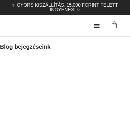
✨ GYORS KISZÁLLÍTÁS, 15.000 FORINT FELETT
INGYENES! ✨
Blog bejegzéseink