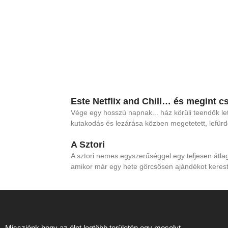
Este Netflix and Chill… és megint cs
Vége egy hosszú napnak... ház körüli teendők le
kutakodás és lezárása közben megetetett, lefürde
A Sztori
A sztori nemes egyszerűséggel egy teljesen átlag
amikor már egy hete görcsösen ajándékot keres
Missziónk hogy az élet legtöbb területén egy mosolyt