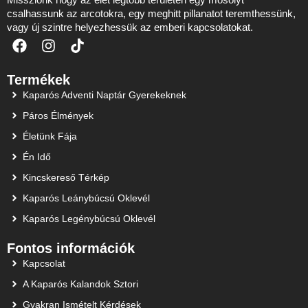
csalhassunk az arcotokra, egy meghitt pillanatot teremthessünk,
vagy új szintre helyezhessük az emberi kapcsolatokat.
Termékek
Kaparós Adventi Naptár Gyerekeknek
Páros Élmények
Életünk Fája
Én Idő
Kincskereső Térkép
Kaparós Leánybúcsú Oklevél
Kaparós Legénybúcsú Oklevél
Fontos információk
Kapcsolat
A Kaparós Kalandok Sztori
Gyakran Ismételt Kérdések