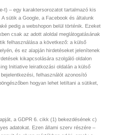
e-t) – egy karaktersorozatot tartalmazó kis
 A sütik a Google, a Facebook és általunk
aké pedig a webshopon belül történik. Ezeket
ekben csak az adott aloldal meglátogatásának
ütik felhasználása a következő: a külső
elyén, és ez alapján hirdetéseket jelenítenek
rdetések kikapcsolására szolgáló oldalon
ng Initiative leiratkozási oldalán a külső
, bejelentkezési, felhasználót azonosító
öngészőben hogyan lehet letiltani a sütiket,
lapját, a GDPR 6. cikk (1) bekezdésének c)
lyes adatokat. Ezen állami szerv részére –