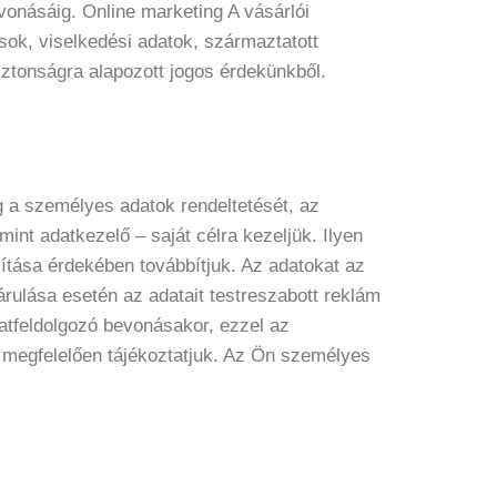
vonásáig. Online marketing A vásárlói
sok, viselkedési adatok, származtatott
iztonságra alapozott jogos érdekünkből.
eg a személyes adatok rendeltetését, az
int adatkezelő – saját célra kezeljük. Ilyen
osítása érdekében továbbítjuk. Az adatokat az
árulása esetén az adatait testreszabott reklám
datfeldolgozó bevonásakor, ezzel az
s megfelelően tájékoztatjuk. Az Ön személyes