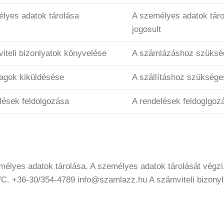
lyes adatok tárolása
A személyes adatok tár
jogosult
iteli bizonlyatok könyvelése
A számlázáshoz szüksé
agok kiküldésése
A szállításhoz szüksége
lések feldolgozása
A rendelések feldoglgo
mélyes adatok tárolása. A személyes adatok tárolását végz
C. +36-30/354-4789 info@szamlazz.hu A számviteli bizonyla