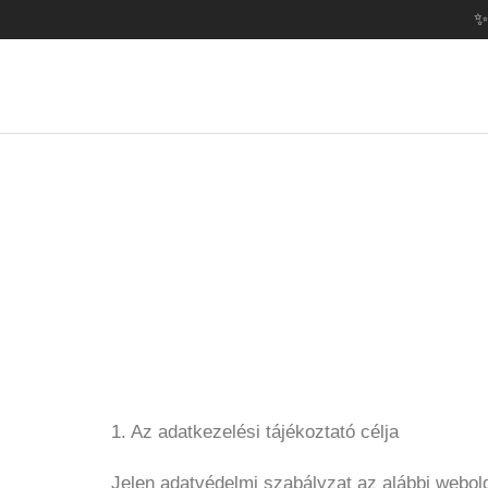
✨
1. Az adatkezelési tájékoztató célja
Jelen adatvédelmi szabályzat az alábbi webol