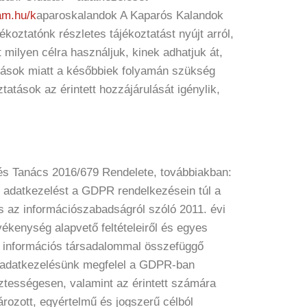
am.hu/
k
aparoskalandok A Kaparós Kalandok
oztatónk részletes tájékoztatást nyújt arról,
milyen célra használjuk, kinek adhatjuk át,
zások miatt a későbbiek folyamán szükség
atások az érintett hozzájárulását igénylik,
és Tanács 2016/679 Rendelete, továbbiakban:
adatkezelést a GDPR rendelkezésein túl a
s az információszabadságról szóló 2011. évi
vékenység alapvető feltételeiről és egyes
 az információs társadalommal összefüggő
lül adatkezelésünk megfelel a GDPR-ban
ztességesen, valamint az érintett számára
ározott, egyértelmű és jogszerű célból