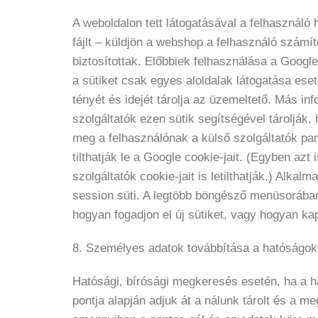
A weboldalon tett látogatásával a felhasználó 
fájlt – küldjön a webshop a felhasználó számí
biztosítottak. Előbbiek felhasználása a Googl
a sütiket csak egyes aloldalak látogatása es
tényét és idejét tárolja az üzemeltető. Más in
szolgáltatók ezen sütik segítségével tárolják,
meg a felhasználónak a külső szolgáltatók par
tilthatják le a Google cookie-jait. (Egyben azt
szolgáltatók cookie-jait is letilthatják.) Alka
session süti. A legtöbb böngésző menüsorában t
hogyan fogadjon el új sütiket, vagy hogyan kap
8. Személyes adatok továbbítása a hatóságo
Hatósági, bírósági megkeresés esetén, ha a h
pontja alapján adjuk át a nálunk tárolt és a 