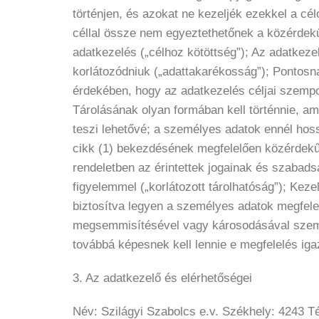
történjen, és azokat ne kezeljék ezekkel a c
céllal össze nem egyeztethetőnek a közérdekű a
adatkezelés („célhoz kötöttség”); Az adatkeze
korlátozódniuk („adattakarékosság”); Pontosn
érdekében, hogy az adatkezelés céljai szempon
Tárolásának olyan formában kell történnie, a
teszi lehetővé; a személyes adatok ennél hos
cikk (1) bekezdésének megfelelően közérdekű a
rendeletben az érintettek jogainak és szabad
figyelemmel („korlátozott tárolhatóság”); Kez
biztosítva legyen a személyes adatok megfelel
megsemmisítésével vagy károsodásával szembeni
továbbá képesnek kell lennie e megfelelés iga
3. Az adatkezelő és elérhetőségei
Név: Szilágyi Szabolcs e.v. Székhely: 4243 T