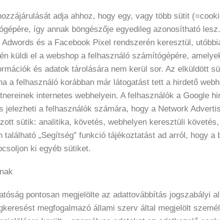
hozzájárulását adja ahhoz, hogy egy, vagy több sütit (=cooki
tógépére, így annak böngészője egyedileg azonosítható lesz.
e Adwords és a Facebook Pixel rendszerén keresztül, utóbbi
etén küldi el a webshop a felhasználó számítógépére, amely
formációk és adatok tárolására nem kerül sor. Az elküldött s
 ha a felhasználó korábban már látogatást tett a hirdető webh
tnereinek internetes webhelyein. A felhasználók a Google hi
 is jelezheti a felhasználók számára, hogy a Network Advertisi
lmazott sütik: analitika, követés, webhelyen keresztüli követés
alálható „Segítség” funkció tájékoztatást ad arról, hogy a b
csoljon ki egyéb sütiket.
knak
atóság pontosan megjelölte az adattovábbítás jogszabályi a
megkeresést megfogalmazó állami szerv által megjelölt szemé