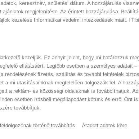
t adatok, keresztnév, születési dátum. A hozzájárulás vissza
jánlatok megjelenítése. Az érintett hozzájárulása. Beállítá
jlok kezelése Informatikai védelmi intézkedések miatt. IT b
adatkezelő kezeljük. Ez annyit jelent, hogy mi határozzuk m
gfelelő ellátásáért. Legtöbb esetben a személyes adatait – m
 a rendelésének fizetés, szállítás és további feltételek bizt
ket a mi utasításainknak megfelelően dolgozzák fel. A hozzáj
ett a reklám- és közösségi oldalaknak is továbbíthatjuk. A
inden esetben írásbeli megállapodást kötünk és erről Önt i
szére továbbítjuk:
feldolgozónak történő továbbítás
Átadott adatok köre