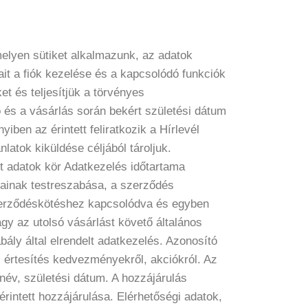
elyen sütiket alkalmazunk, az adatok
tait a fiók kezelése és a kapcsolódó funkciók
et és teljesítjük a törvényes
ó és a vásárlás során bekért születési dátum
iben az érintett feliratkozik a Hírlevél
latok kiküldése céljából tároljuk.
t adatok kör Adatkezelés időtartama
sainak testreszabása, a szerződés
 szerződéskötéshez kapcsolódva és egyben
agy az utolsó vásárlást követő általános
bály által elrendelt adatkezelés. Azonosító
s, értesítés kedvezményekről, akciókról. Az
tnév, születési dátum. A hozzájárulás
érintett hozzájárulása. Elérhetőségi adatok,