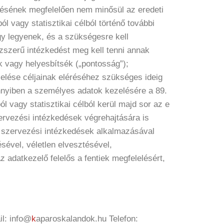
zdésének megfelelően nem minősül az eredeti
l vagy statisztikai célból történő további
gy legyenek, és a szükségesre kell
zszerű intézkedést meg kell tenni annak
k vagy helyesbítsék („pontosság”);
zelése céljainak eléréséhez szükséges ideig
ennyiben a személyes adatok kezelésére a 89.
 vagy statisztikai célból kerül majd sor az e
ervezési intézkedések végrehajtására is
gy szervezési intézkedések alkalmazásával
sével, véletlen elvesztésével,
 adatkezelő felelős a fentiek megfelelésért,
il: info@
k
aparoskalandok.hu Telefon: