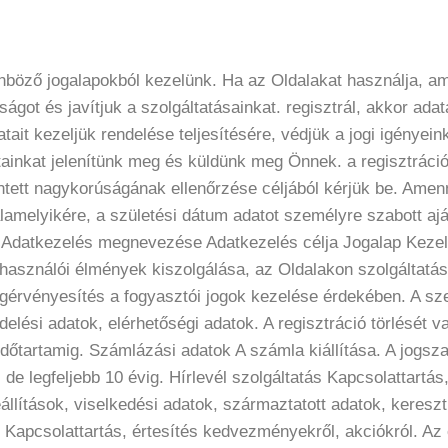
nböző jogalapokból kezelünk. Ha az Oldalakat használja, am
ágot és javítjuk a szolgáltatásainkat. regisztrál, akkor ada
ait kezeljük rendelése teljesítésére, védjük a jogi igényeink
tainkat jelenítünk meg és küldünk meg Önnek. a regisztráci
intett nagykorúságának ellenőrzése céljából kérjük be. Amenny
lamelyikére, a születési dátum adatot személyre szabott aján
: Adatkezelés megnevezése Adatkezelés célja Jogalap Kezel
elhasználói élmények kiszolgálása, az Oldalakon szolgáltatá
 jogérvényesítés a fogyasztói jogok kezelése érdekében. A
elési adatok, elérhetőségi adatok. A regisztráció törlését v
 időtartamig. Számlázási adatok A számla kiállítása. A jogsza
, de legfeljebb 10 évig. Hírlevél szolgáltatás Kapcsolattartá
eállítások, viselkedési adatok, származtatott adatok, keresz
 Kapcsolattartás, értesítés kedvezményekről, akciókról. Az 