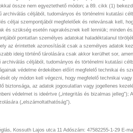
élokkal össze nem egyeztethető módon; a 89. cikk (1) beke
rchiválás céljából, tudományos és történelmi kutatási célbó
lés céljai szempontjából megfelelőek és relevánsak kell, ho
ak és szükség esetén naprakésznek kell lenniük; minden és
tjából pontatlan személyes adatokat haladéktalanul töröljé
mely az érintettek azonosítását csak a személyes adatok ke
szabb ideig történő tárolására csak akkor kerülhet sor, am
rchiválás céljából, tudományos és történelmi kutatási célból
ságainak védelme érdekében előírt megfelelő technikai és sz
elését oly módon kell végezni, hogy megfelelő technikai va
ő biztonsága, az adatok jogosulatlan vagy jogellenes kezelé
 védelmet is ideértve („integritás és bizalmas jelleg”); Az
zolására („elszámoltathatóság”).
églás, Kossuth Lajos utca 11 Adószám: 47582255-1-29 E-ma