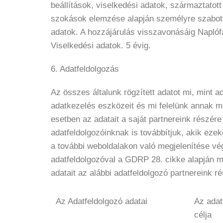
beállítások, viselkedési adatok, származtatot
szokások elemzése alapján személyre szabott a
adatok. A hozzájárulás visszavonásáig Naplófá
Viselkedési adatok. 5 évig.
6. Adatfeldolgozás
Az összes általunk rögzített adatot mi, mint 
adatkezelés eszközeit és mi felelünk annak me
esetben az adatait a saját partnereink részére
adatfeldolgozóinknak is továbbítjuk, akik eze
a további weboldalakon való megjelenítése vég
adatfeldolgozóval a GDRP 28. cikke alapján m
adatait az alábbi adatfeldolgozó partnereink ré
Az Adatfeldolgozó adatai
Az adat
célja