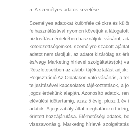
5. A személyes adatok kezelése
Személyes adatokat különféle célokra és külö
felhasználásával nyomon követjük a látogatotts
biztosítása érdekében használjuk. vásárol, adat
kötelezettségeinket. személyre szabott ajánla
adatot nem tároljuk, az adatot kizárólag az ér
és/vagy Marketing hírlevél szolgáltatás(ok) va
Részletesebben az alábbi tájékoztatást adjuk
Regisztráció Az Oldalakon való vásárlás, a f
teljesítésével kapcsolatos tájékoztatások, a
jogos érdekünk alapján. Azonosító adatok, rend
elévülési időtartamig, azaz 5 évig, plusz 1 év
adatok. A jogszabály által meghatározott ideig
érintett hozzájárulása. Elérhetőségi adatok, b
visszavonásig. Marketing hírlevél szolgáltatás