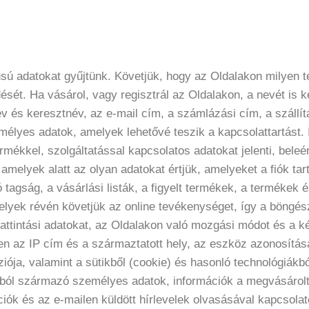
usú adatokat gyűjtünk. Követjük, hogy az Oldalakon milyen
lődését. Ha vásárol, vagy regisztrál az Oldalakon, a nevét is
v és keresztnév, az e-mail cím, a számlázási cím, a szállítá
élyes adatok, amelyek lehetővé teszik a kapcsolattartást. 
mékkel, szolgáltatással kapcsolatos adatokat jelenti, beleért
melyek alatt az olyan adatokat értjük, amelyeket a fiók tart
 tagság, a vásárlási listák, a figyelt termékek, a termékek 
amelyek révén követjük az online tevékenységet, így a böngés
kattintási adatokat, az Oldalakon való mozgási módot és a 
lyen az IP cím és a származtatott hely, az eszköz azonosítá
iója, valamint a sütikből (cookie) és hasonló technológiákb
kból származó személyes adatok, információk a megvásárolt
ciók és az e-mailen küldött hírlevelek olvasásával kapcsolat