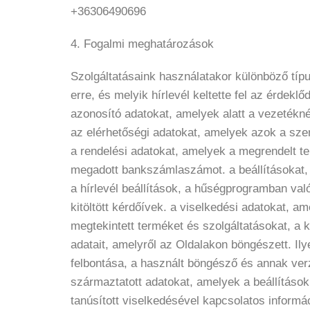
+36306490696
4. Fogalmi meghatározások
Szolgáltatásaink használatakor különböző típ
erre, és melyik hírlevél keltette fel az érdek
azonosító adatokat, amelyek alatt a vezetékné
az elérhetőségi adatokat, amelyek azok a szem
a rendelési adatokat, amelyek a megrendelt ter
megadott bankszámlaszámot. a beállításokat, a
a hírlevél beállítások, a hűségprogramban való
kitöltött kérdőívek. a viselkedési adatokat, 
megtekintett terméket és szolgáltatásokat, a 
adatait, amelyről az Oldalakon böngészett. I
felbontása, a használt böngésző és annak verz
származtatott adatokat, amelyek a beállításo
tanúsított viselkedésével kapcsolatos informá