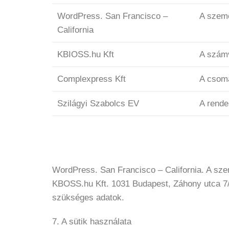
WordPress. San Francisco –
A szemé
California
KBIOSS.hu Kft
A számv
Complexpress Kft
A csom
Szilágyi Szabolcs EV
A rende
WordPress. San Francisco – California. A sze
KBOSS.hu Kft. 1031 Budapest, Záhony utca 7/
szükséges adatok.
7. A sütik használata