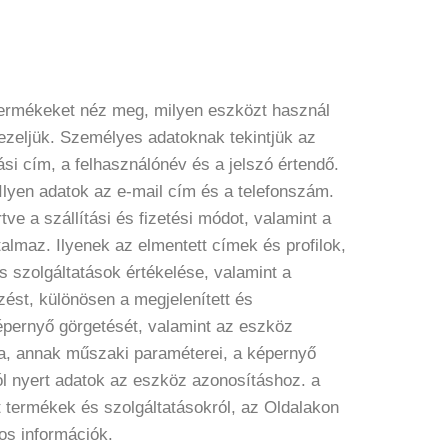
 termékeket néz meg, milyen eszközt használ
 kezeljük. Személyes adatoknak tekintjük az
si cím, a felhasználónév és a jelszó értendő.
Ilyen adatok az e-mail cím és a telefonszám.
ve a szállítási és fizetési módot, valamint a
almaz. Ilyenek az elmentett címek és profilok,
és szolgáltatások értékelése, valamint a
zést, különösen a megjelenített és
képernyő görgetését, valamint az eszköz
sa, annak műszaki paraméterei, a képernyő
ól nyert adatok az eszköz azonosításhoz. a
 termékek és szolgáltatásokról, az Oldalakon
os információk.