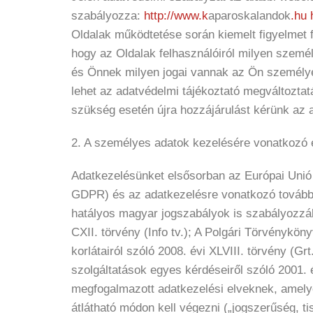
szabályozza:
http://www.k
aparoskalandok
.hu
Oldalak működtetése során kiemelt figyelmet f
hogy az Oldalak felhasználóiról milyen személ
és Önnek milyen jogai vannak az Ön személye
lehet az adatvédelmi tájékoztató megváltoztatá
szükség esetén újra hozzájárulást kérünk az
2. A személyes adatok kezelésére vonatkozó 
Adatkezelésünket elsősorban az Európai Unió 
GDPR) és az adatkezelésre vonatkozó tovább
hatályos magyar jogszabályok is szabályozzák
CXII. törvény (Info tv.); A Polgári Törvénykön
korlátairól szóló 2008. évi XLVIII. törvény (
szolgáltatások egyes kérdéseiről szóló 2001. 
megfogalmazott adatkezelési elveknek, amelye
átlátható módon kell végezni („jogszerűség, t