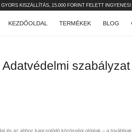
 GYORS KISZÁLLÍTÁS, 15.000 FORINT FELETT INGYENES!
KEZDŐOLDAL
TERMÉKEK
BLOG
Adatvédelmi szabályzat
dal és az ahhoz kapcsolódó közösségi oldalak – a továbbiak