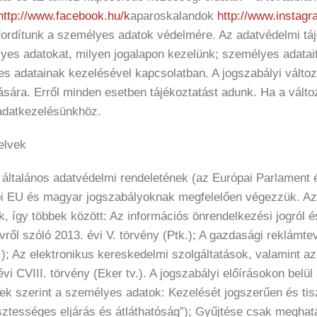
http://www.facebook.hu/
k
aparoskalandok
http://www.instagr
ordítunk a személyes adatok védelmére. Az adatvédelmi tájék
yes adatokat, milyen jogalapon kezelünk; személyes adatait 
s adatainak kezelésével kapcsolatban. A jogszabályi válto
sára. Erről minden esetben tájékoztatást adunk. Ha a változt
 adatkezelésünkhöz.
elvek
általános adatvédelmi rendeletének (az Európai Parlament 
i EU és magyar jogszabályoknak megfelelően végezzük. Az 
, így többek között: Az információs önrendelkezési jogról é
yvről szóló 2013. évi V. törvény (Ptk.); A gazdasági reklámte
Grt.); Az elektronikus kereskedelmi szolgáltatások, valamint
évi CVIII. törvény (Eker tv.). A jogszabályi előírásokon be
k szerint a személyes adatok: Kezelését jogszerűen és tis
isztességes eljárás és átláthatóság”); Gyűjtése csak meghat