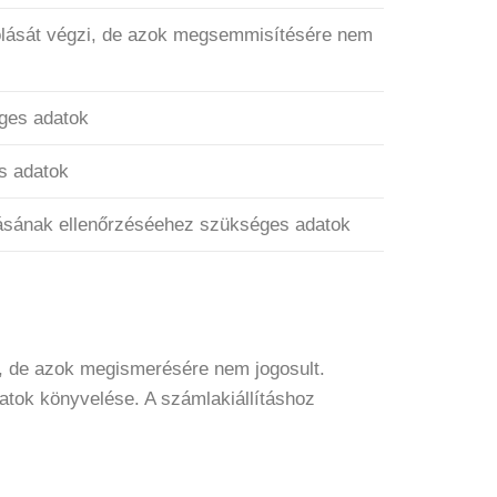
olását végzi, de azok megsemmisítésére nem
ges adatok
s adatok
zásának ellenőrzéséehez szükséges adatok
i, de azok megismerésére nem jogosult.
tok könyvelése. A számlakiállításhoz