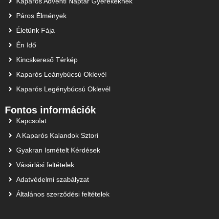
Kaparós Adventi Naptár Gyerekeknek
Páros Élmények
Életünk Fája
Én Idő
Kincskereső Térkép
Kaparós Leánybúcsú Oklevél
Kaparós Legénybúcsú Oklevél
Fontos információk
Kapcsolat
A Kaparós Kalandok Sztori
Gyakran Ismételt Kérdések
Vásárlási feltételek
Adatvédelmi szabályzat
Általános szerződési feltételek