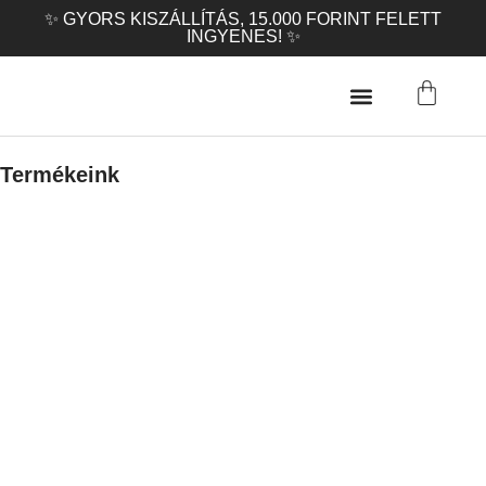
✨ GYORS KISZÁLLÍTÁS, 15.000 FORINT FELETT
INGYENES! ✨
Termékeink