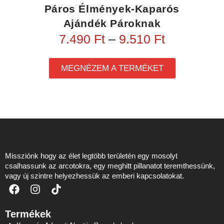
Páros Élmények-Kaparós
Ajándék Pároknak
7.490
Ft
–
9.510
Ft
MEGNÉZEM A TERMÉKET
Missziónk hogy az élet legtöbb területén egy mosolyt
csalhassunk az arcotokra, egy meghitt pillanatot teremthessünk,
vagy új szintre helyezhessük az emberi kapcsolatokat.
Termékek