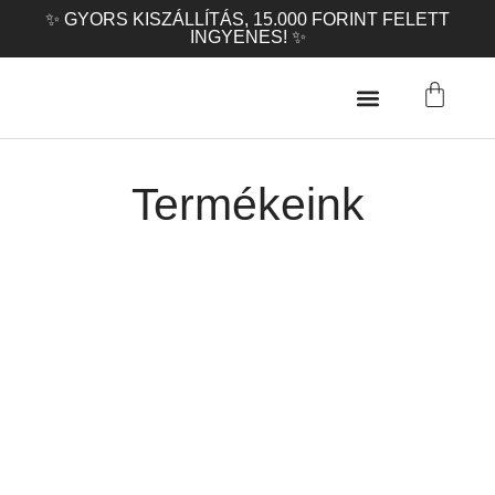
✨ GYORS KISZÁLLÍTÁS, 15.000 FORINT FELETT
INGYENES! ✨
Termékeink