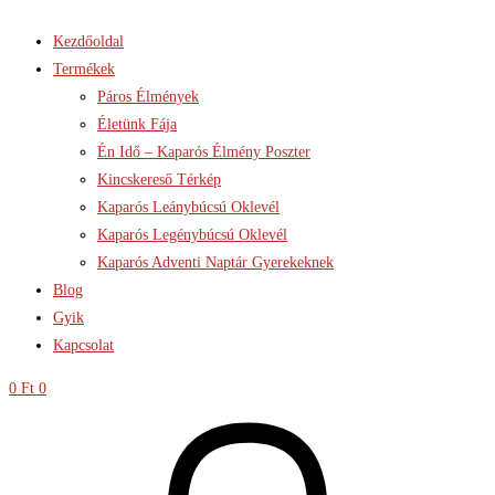
Kezdőoldal
Termékek
Páros Élmények
Életünk Fája
Én Idő – Kaparós Élmény Poszter
Kincskereső Térkép
Kaparós Leánybúcsú Oklevél
Kaparós Legénybúcsú Oklevél
Kaparós Adventi Naptár Gyerekeknek
Blog
Gyik
Kapcsolat
0
Ft
0