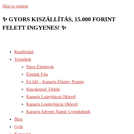
Skip to content
✨ GYORS KISZÁLLÍTÁS, 15.000 FORINT
FELETT INGYENES! ✨
Kezdőoldal
Termékek
Páros Élmények
Életünk Fája
Én Idő – Kaparós Élmény Poszter
Kincskereső Térkép
Kaparós Leánybúcsú Oklevél
Kaparós Legénybúcsú Oklevél
Kaparós Adventi Naptár Gyerekeknek
Blog
Gyik