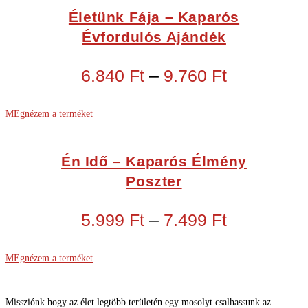
Életünk Fája – Kaparós
Évfordulós Ajándék
6.840
Ft
–
9.760
Ft
MEgnézem a terméket
Én Idő – Kaparós Élmény
Poszter
5.999
Ft
–
7.499
Ft
MEgnézem a terméket
Missziónk hogy az élet legtöbb területén egy mosolyt csalhassunk az