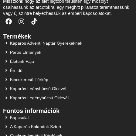
Missziónk hogy az élet legtöbb területén egy mosolyt
csalhassunk az arcotokra, egy meghitt pillanatot teremthessünk,
vagy új szintre helyezhessük az emberi kapcsolatokat.
Termékek
Kaparós Adventi Naptár Gyerekeknek
Páros Élmények
Életünk Fája
Én Idő
Kincskereső Térkép
Kaparós Leánybúcsú Oklevél
Kaparós Legénybúcsú Oklevél
Fontos információk
Kapcsolat
A Kaparós Kalandok Sztori
Gyakran Ismételt Kérdések